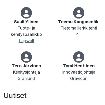
Sauli Ylinen
Teemu Kangasmäki
Tuote- ja
Tietomalliarkkitehti
kehityspäällikkö
YIT
Lapwall
Tero Järvinen
Tomi Henttinen
Kehitysjohtaja
Innovaatiojohtaja
Granlund
Gravicon
Uutis​​et