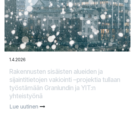
1.4.2026
Rakennusten sisäisten alueiden ja
sijaintitietojen vakiointi –projektia tullaan
työstämään Granlundin ja YIT:n
yhteistyönä​
Lue uutinen