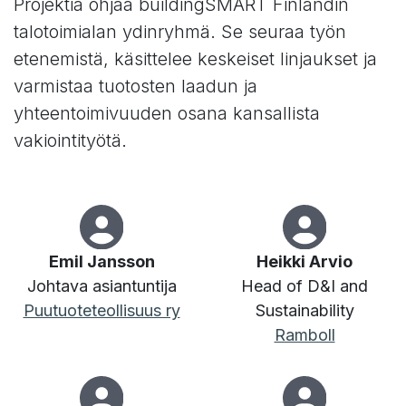
Projektia ohjaa buildingSMART Finlandin
talotoimialan ydinryhmä. Se seuraa työn
etenemistä, käsittelee keskeiset linjaukset ja
varmistaa tuotosten laadun ja
yhteentoimivuuden osana kansallista
vakiointityötä.
Emil Jansson
Heikki Arvio
Johtava asiantuntija
Head of D&I and
Puutuoteteollisuus ry
Sustainability
Ra​mboll