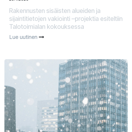
Rakennusten sisäisten alueiden ja
sijaintitietojen vakiointi –projektia esiteltiin
Talotoimialan kokouksessa​
Lue uutinen