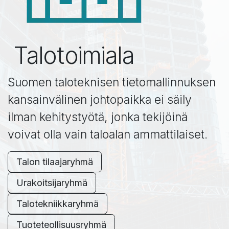
Talotoimiala
Suomen taloteknisen tietomallinnuksen
kansainvälinen johtopaikka ei säily
ilman kehitystyötä, jonka tekijöinä
voivat olla vain taloalan ammattilaiset.
Talon tilaajaryhmä
Urakoitsijaryh​​​​m​​​​ä
Talotekniikkaryhmä
Tuoteteollisuusr​​yhmä