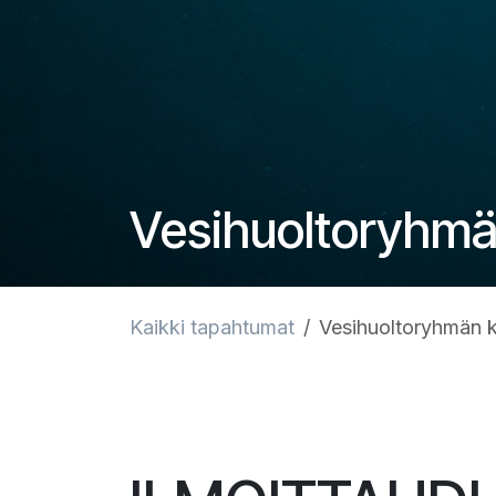
Vesihuoltoryhm
Kaikki tapahtumat
Vesihuoltoryhmän 