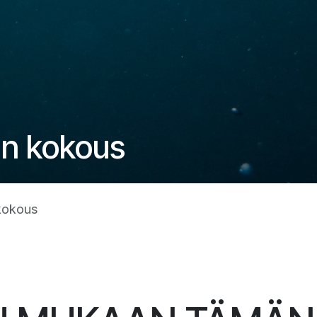
än kokous
kokous