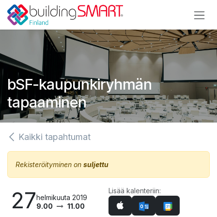
Siirry sisältöön
bSF-kaupunkiryhmän
tapaaminen
Kaikki tapahtumat
Rekisteröityminen on
suljettu
Lisää kalenteriin:
27
helmikuuta 2019
9.00
11.00