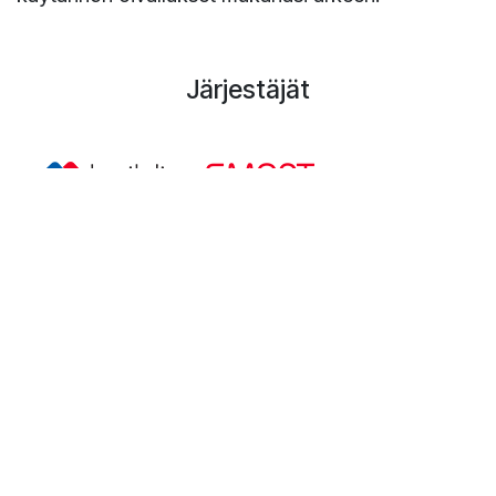
Järjestäjät
​
Tapahtumaa tukemassa