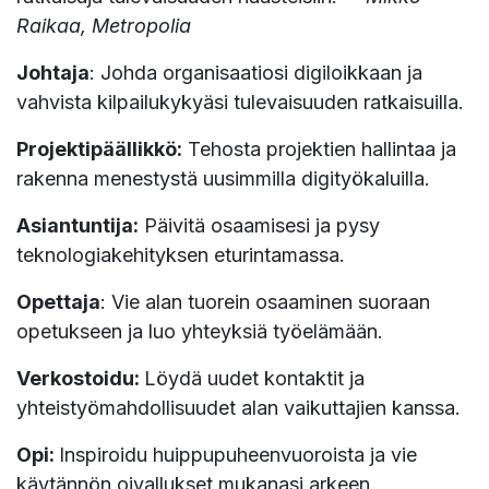
Raikaa, Metropolia
Johtaja
: Johda organisaatiosi digiloikkaan ja
vahvista kilpailukykyäsi tulevaisuuden ratkaisuilla.
Projektipäällikkö:
Tehosta projektien hallintaa ja
rakenna menestystä uusimmilla digityökaluilla.
Asiantuntija:
Päivitä osaamisesi ja pysy
teknologiakehityksen eturintamassa.
Opettaja
: Vie alan tuorein osaaminen suoraan
opetukseen ja luo yhteyksiä työelämään.
Verkostoidu:
Löydä uudet kontaktit ja
yhteistyömahdollisuudet alan vaikuttajien kanssa.
Opi:
Inspiroidu huippupuheenvuoroista ja vie
käytännön oivallukset mukanasi arkeen.