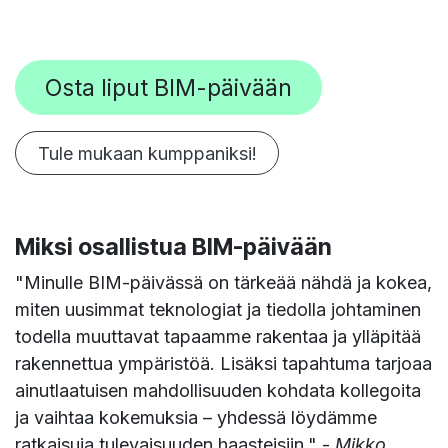
Osta liput BIM-päivään
Tule mukaan kumppanik​​​​si!
Miksi osallistua BIM-päivään
"Minulle BIM-päivässä on tärkeää nähdä ja kokea,
miten uusimmat teknologiat ja tiedolla johtaminen
todella muuttavat tapaamme rakentaa ja ylläpitää
rakennettua ympäristöä. Lisäksi tapahtuma tarjoaa
ainutlaatuisen mahdollisuuden kohdata kollegoita
ja vaihtaa kokemuksia – yhdessä löydämme
ratkaisuja tulevaisuuden haasteisiin." -
Mikko