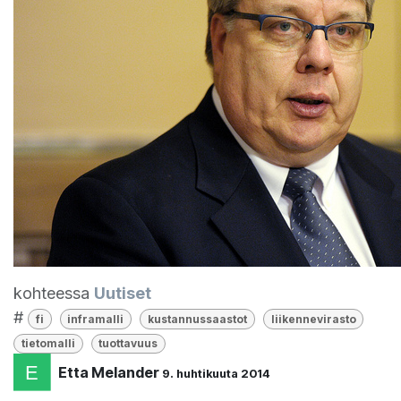
kohteessa
Uutiset
#
fi
inframalli
kustannussaastot
liikennevirasto
tietomalli
tuottavuus
Etta Melander
9. huhtikuuta 2014