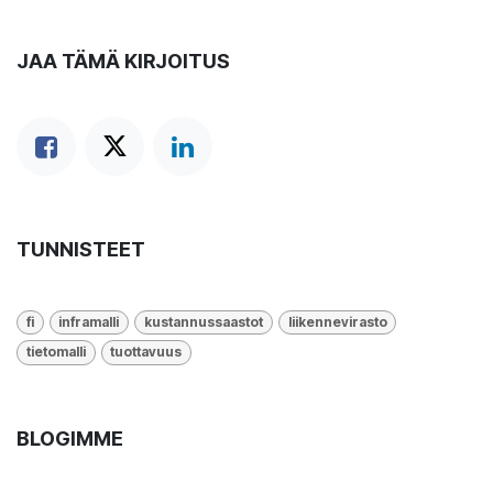
JAA TÄMÄ KIRJOITUS
TUNNISTEET
fi
inframalli
kustannussaastot
liikennevirasto
tietomalli
tuottavuus
BLOGIMME