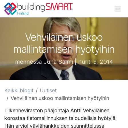
Siirry sisältöön
Vehviläinen uskoo
mallintamisen hyötyihin
mennessä Juha Salmi | huhti 9, 2014
Kaikki blogit
Uutiset
Vehviläinen uskoo mallintamisen hyötyihin
Liikenneviraston pääjohtaja Antti Vehviläinen
korostaa tietomallinnuksen taloudellisia hyötyjä.
Hän arvioi väylähankkeiden suunnittelussa