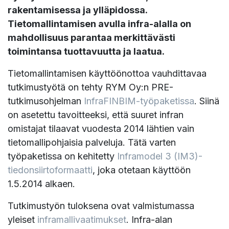
rakentamisessa ja ylläpidossa.
Tietomallintamisen avulla infra-alalla on
mahdollisuus parantaa merkittävästi
toimintansa tuottavuutta ja laatua.
Tietomallintamisen käyttöönottoa vauhdittavaa
tutkimustyötä on tehty RYM Oy:n PRE-
tutkimusohjelman
InfraFINBIM-työpaketissa
. Siinä
on asetettu tavoitteeksi, että suuret infran
omistajat tilaavat vuodesta 2014 lähtien vain
tietomallipohjaisia palveluja. Tätä varten
työpaketissa on kehitetty
Inframodel 3 (IM3)-
tiedonsiirtoformaatti
, joka otetaan käyttöön
1.5.2014 alkaen.
Tutkimustyön tuloksena ovat valmistumassa
yleiset
inframallivaatimukset
. Infra-alan