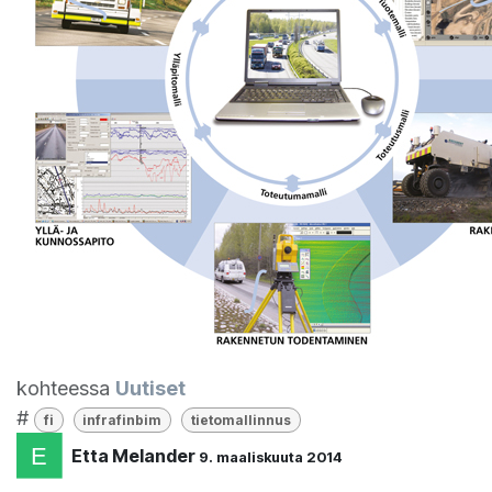
kohteessa
Uutiset
#
fi
infrafinbim
tietomallinnus
Etta Melander
9. maaliskuuta 2014