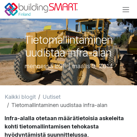
Siirry sisältöön
Tietomallintaminen
uudistaa infra-alan
mennessä bSF | maalis 9, 2014
Kaikki blogit
Uutiset
Tietomallintaminen uudistaa infra-alan
Infra-alalla otetaan määrätietoisia askeleita
kohti tietomallintamisen tehokasta
hyödyntämistä suunnittelussa,