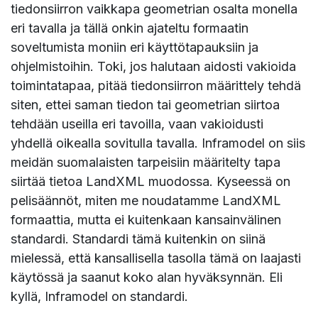
tiedonsiirron vaikkapa geometrian osalta monella
eri tavalla ja tällä onkin ajateltu formaatin
soveltumista moniin eri käyttötapauksiin ja
ohjelmistoihin. Toki, jos halutaan aidosti vakioida
toimintatapaa, pitää tiedonsiirron määrittely tehdä
siten, ettei saman tiedon tai geometrian siirtoa
tehdään useilla eri tavoilla, vaan vakioidusti
yhdellä oikealla sovitulla tavalla. Inframodel on siis
meidän suomalaisten tarpeisiin määritelty tapa
siirtää tietoa LandXML muodossa. Kyseessä on
pelisäännöt, miten me noudatamme LandXML
formaattia, mutta ei kuitenkaan kansainvälinen
standardi. Standardi tämä kuitenkin on siinä
mielessä, että kansallisella tasolla tämä on laajasti
käytössä ja saanut koko alan hyväksynnän. Eli
kyllä, Inframodel on standardi.