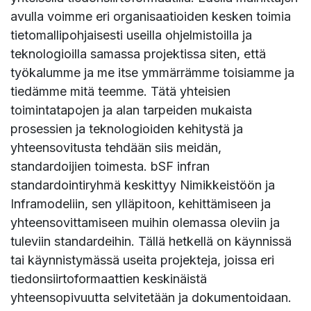
avulla voimme eri organisaatioiden kesken toimia
tietomallipohjaisesti useilla ohjelmistoilla ja
teknologioilla samassa projektissa siten, että
työkalumme ja me itse ymmärrämme toisiamme ja
tiedämme mitä teemme. Tätä yhteisien
toimintatapojen ja alan tarpeiden mukaista
prosessien ja teknologioiden kehitystä ja
yhteensovitusta tehdään siis meidän,
standardoijien toimesta. bSF infran
standardointiryhmä keskittyy Nimikkeistöön ja
Inframodeliin, sen ylläpitoon, kehittämiseen ja
yhteensovittamiseen muihin olemassa oleviin ja
tuleviin standardeihin. Tällä hetkellä on käynnissä
tai käynnistymässä useita projekteja, joissa eri
tiedonsiirtoformaattien keskinäistä
yhteensopivuutta selvitetään ja dokumentoidaan.