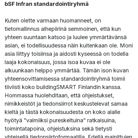
bSF Infran standardointiryhmä
Kuten olette varmaan huomanneet, on
tietomallinnus aihepiirinä semmoinen, että kun
yhteen suuntaan katsoo ja luulee ymmärtävänsä
asian, ei todellisuudessa näin kuitenkaan ole. Moni
asia liittyy toisiinsa ja aidosti kyseessä on todella
laaja kokonaisuus, jossa isoa kuvaa ei ole
alkuunkaan helppo ymmärtää. Tämän ison kuvan
yhteensovittamisessa standardointiryhmä toimii
tiiviisti koko buildingSMART Finlandin kanssa.
Hommassa huolehditaan, että ohjeistukset,
nimikkeistöt ja tiedonsiirrot keskustelevat samaa
kieltä ja tästä kokonaisuudesta on koko alalle
hyötyä ”valmiiksi pureskeltuina” ratkaisuina,
toimintatapoina, ohjeistuksina sekä tietysti
yhteisellä tiedonsiirtoformaatilla. Edellä mainittujen