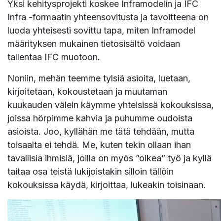
Yksi kehitysprojekti koskee Inframodelin ja IFC
Infra -formaatin yhteensovitusta ja tavoitteena on
luoda yhteisesti sovittu tapa, miten Inframodel
määrityksen mukainen tietosisältö voidaan
tallentaa IFC muotoon.
Noniin, mehän teemme tylsiä asioita, luetaan,
kirjoitetaan, kokoustetaan ja muutaman
kuukauden välein käymme yhteisissä kokouksissa,
joissa hörpimme kahvia ja puhumme oudoista
asioista. Joo, kyllähän me tätä tehdään, mutta
toisaalta ei tehdä. Me, kuten tekin ollaan ihan
tavallisia ihmisiä, joilla on myös ”oikea” työ ja kyllä
taitaa osa teistä lukijoistakin silloin tällöin
kokouksissa käydä, kirjoittaa, lukeakin toisinaan.