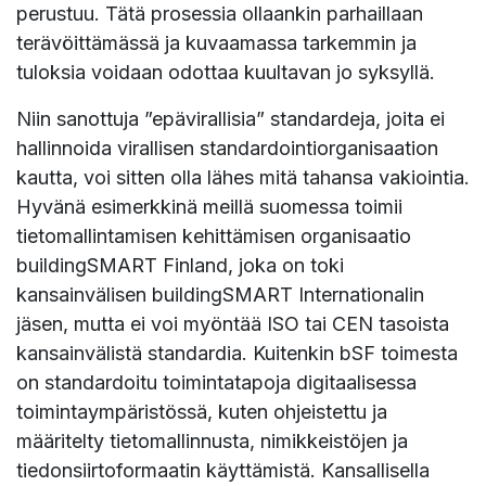
perustuu. Tätä prosessia ollaankin parhaillaan
terävöittämässä ja kuvaamassa tarkemmin ja
tuloksia voidaan odottaa kuultavan jo syksyllä.
Niin sanottuja ”epävirallisia” standardeja, joita ei
hallinnoida virallisen standardointiorganisaation
kautta, voi sitten olla lähes mitä tahansa vakiointia.
Hyvänä esimerkkinä meillä suomessa toimii
tietomallintamisen kehittämisen organisaatio
buildingSMART Finland, joka on toki
kansainvälisen buildingSMART Internationalin
jäsen, mutta ei voi myöntää ISO tai CEN tasoista
kansainvälistä standardia. Kuitenkin bSF toimesta
on standardoitu toimintatapoja digitaalisessa
toimintaympäristössä, kuten ohjeistettu ja
määritelty tietomallinnusta, nimikkeistöjen ja
tiedonsiirtoformaatin käyttämistä. Kansallisella