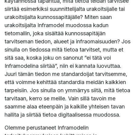
käytännössä tapahtua, mitä tietoa teidän tarvitsee
siirtää esimerkiksi suunnittelijalta urakoitsijalle tai
urakoitsijalta kunnossapitäjälle? Miten saan
urakoitsijalta Inframodel muodossa kadun
tietomallin, joka sisältää kunnossapitäjän
tarvitseman tiedon, alueet ja infraomaisuuden? Jos
sinulla on tiedossa mitä tietoa tarvitset, mutta et
sitä saa, koska joku on sanonut ”ei tätä voi
Inframodelina siirtää”, niin ei kannata luovuttaa.
Juuri tämän tiedon me standardoijat tarvitsemme,
että voimme kehittää standardia meidän kaikkien
tarpeisiin. Jos sinulla on ymmärrys siitä, mitä tietoa
tarvitaan, kerro se meille. Vain sillä tavoin me
saamme alaa eteenpäin ja kaikille yhteisen tavan
hallita ja siirtää tietoa digitaalisessa muodossa.
Olemme perustaneet Inframodelin