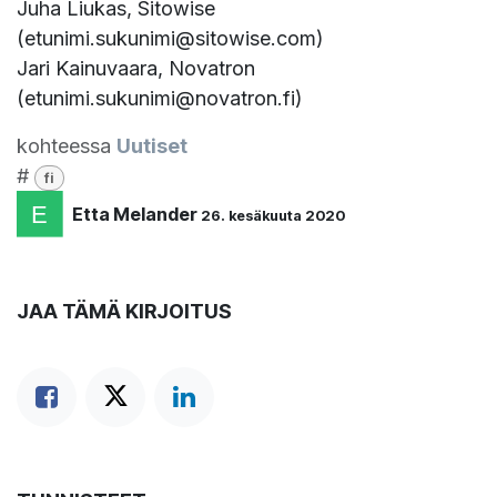
Juha Liukas, Sitowise
(etunimi.sukunimi@sitowise.com)
Jari Kainuvaara, Novatron
(etunimi.sukunimi@novatron.fi)
kohteessa
Uutiset
#
fi
Etta Melander
26. kesäkuuta 2020
JAA TÄMÄ KIRJOITUS