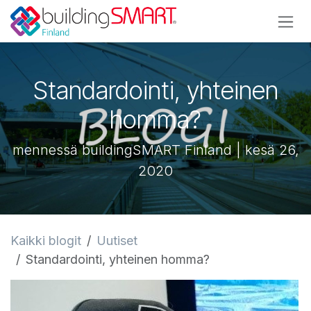
Siirry sisältöön
Standardointi, yhteinen
homma?
mennessä buildingSMART Finland | kesä 26,
2020
Kaikki blogit
Uutiset
Standardointi, yhteinen homma?