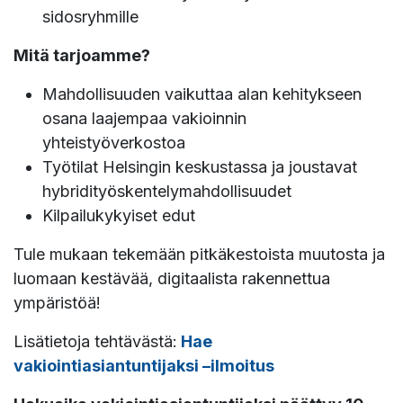
sidosryhmille
Mitä tarjoamme?
Mahdollisuuden vaikuttaa alan kehitykseen
osana laajempaa vakioinnin
yhteistyöverkostoa
Työtilat Helsingin keskustassa ja joustavat
hybridityöskentelymahdollisuudet
Kilpailukykyiset edut
Tule mukaan tekemään pitkäkestoista muutosta ja
luomaan kestävää, digitaalista rakennettua
ympäristöä!
Lisätietoja tehtävästä:
Hae
vakiointiasiantuntijaksi
–ilmoitus