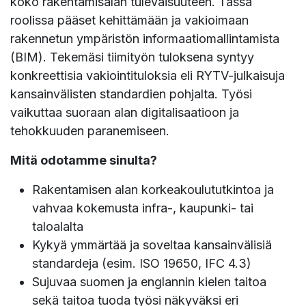
koko rakentamisalan tulevaisuuteen. Tässä
roolissa pääset kehittämään ja vakioimaan
rakennetun ympäristön informaatiomallintamista
(BIM). Tekemäsi tiimityön tuloksena syntyy
konkreettisia vakiointituloksia eli RYTV-julkaisuja
kansainvälisten standardien pohjalta. Työsi
vaikuttaa suoraan alan digitalisaatioon ja
tehokkuuden paranemiseen.
Mitä odotamme sinulta?
Rakentamisen alan korkeakoulututkintoa ja
vahvaa kokemusta infra-, kaupunki- tai
taloalalta
Kykyä ymmärtää ja soveltaa kansainvälisiä
standardeja (esim. ISO 19650, IFC 4.3)
Sujuvaa suomen ja englannin kielen taitoa
sekä taitoa tuoda työsi näkyväksi eri