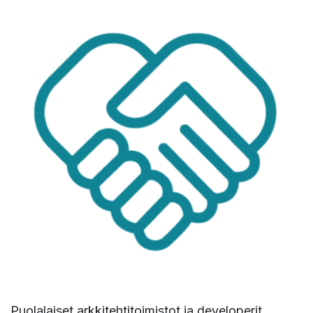
Puolalaiset arkkitehtitoimistot ja developerit