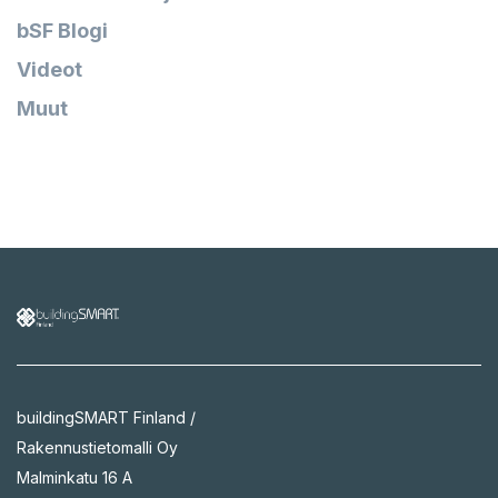
bSF Blogi
Videot
Muut
buildingSMART Finland /
Rakennustietomalli Oy
Malminkatu 16 A