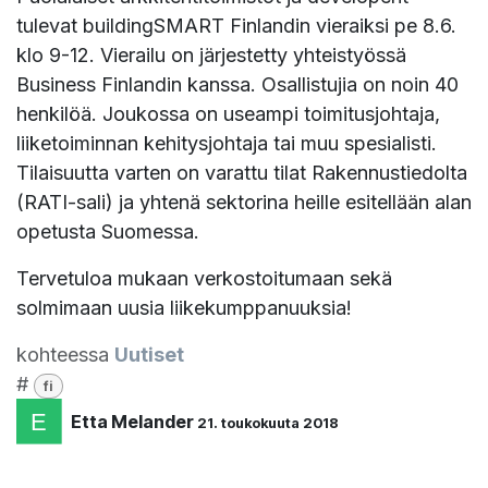
tulevat buildingSMART Finlandin vieraiksi pe 8.6.
klo 9-12. Vierailu on järjestetty yhteistyössä
Business Finlandin kanssa. Osallistujia on noin 40
henkilöä. Joukossa on useampi toimitusjohtaja,
liiketoiminnan kehitysjohtaja tai muu spesialisti.
Tilaisuutta varten on varattu tilat Rakennustiedolta
(RATI-sali) ja yhtenä sektorina heille esitellään alan
opetusta Suomessa.
Tervetuloa mukaan verkostoitumaan sekä
solmimaan uusia liikekumppanuuksia!
kohteessa
Uutiset
#
fi
Etta Melander
21. toukokuuta 2018