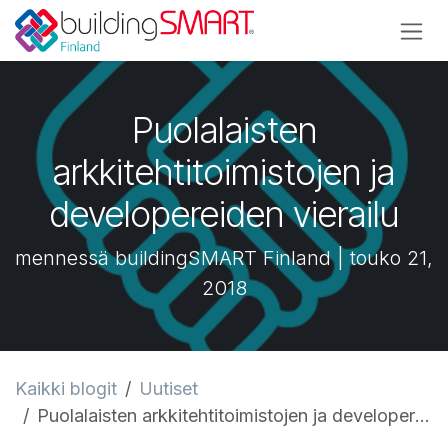
Siirry sisältöön
Puolalaisten
arkkitehtitoimistojen ja
developereiden vierailu
mennessä buildingSMART Finland | touko 21,
2018
Kaikki blogit
Uutiset
Puolalaisten arkkitehtitoimistojen ja developereiden vierailu