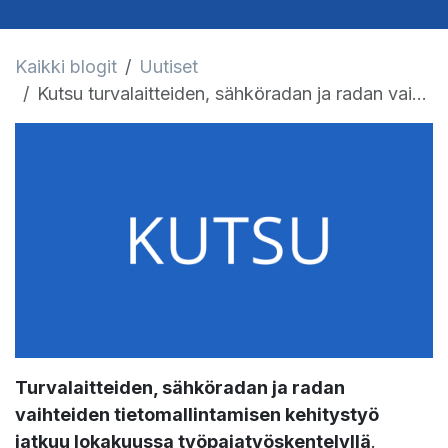
Kaikki blogit
Uutiset
Kutsu turvalaitteiden, sähköradan ja radan vaihteiden tietomallintamisen työpajoihin Liikennevirastoon
Turvalaitteiden, sähköradan ja radan
vaihteiden tietomallintamisen kehitystyö
jatkuu lokakuussa työpajatyöskentelyllä
.