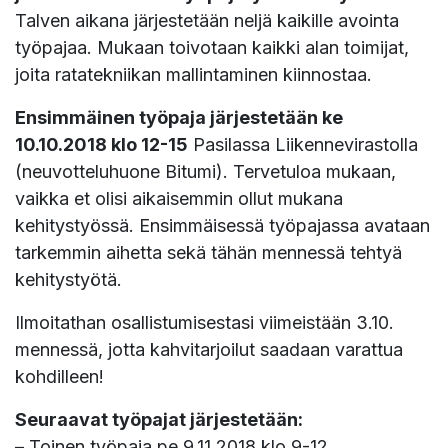
Talven aikana järjestetään neljä kaikille avointa
työpajaa. Mukaan toivotaan kaikki alan toimijat,
joita ratatekniikan mallintaminen kiinnostaa.
Ensimmäinen työpaja järjestetään ke
10.10.2018 klo 12-15
Pasilassa Liikennevirastolla
(neuvotteluhuone Bitumi). Tervetuloa mukaan,
vaikka et olisi aikaisemmin ollut mukana
kehitystyössä. Ensimmäisessä työpajassa avataan
tarkemmin aihetta sekä tähän mennessä tehtyä
kehitystyötä.
Ilmoitathan osallistumisestasi viimeistään 3.10.
mennessä, jotta kahvitarjoilut saadaan varattua
kohdilleen!
Seuraavat työpajat järjestetään:
– Toinen työpaja pe 9.11.2018 klo 9-12,