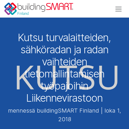
Siirry sisältöön
Kutsu turvalaitteiden,
sähköradan ja radan
vaihteiden
tietomallintamisen
työpajoihin
Liikennevirastoon
mennessä buildingSMART Finland | loka 1,
2018