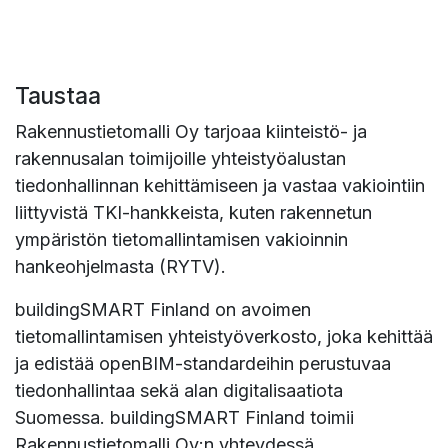
Taustaa
Rakennustietomalli Oy tarjoaa kiinteistö- ja
rakennusalan toimijoille yhteistyöalustan
tiedonhallinnan kehittämiseen ja vastaa vakiointiin
liittyvistä TKI-hankkeista, kuten rakennetun
ympäristön tietomallintamisen vakioinnin
hankeohjelmasta (RYTV).
buildingSMART Finland on avoimen
tietomallintamisen yhteistyöverkosto, joka kehittää
ja edistää openBIM-standardeihin perustuvaa
tiedonhallintaa sekä alan digitalisaatiota
Suomessa. buildingSMART Finland toimii
Rakennustietomalli Oy:n yhteydessä.