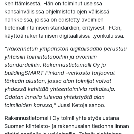
kehittämisestä. Hän on toiminut useissa
kansainvälisissä ohjelmistotalojen välisissä
hankkeissa, joissa on edistetty avoimien
tietomallintamisen standardien, erityisesti IFC:n,
käyttöä rakentamisen digitaalisissa työnkuluissa.
“Rakennetun ympäristön digitalisaatio perustuu
yhteisiin toimintatapoihin ja avoimiin
standardeihin. Rakennustietomalli Oy ja
buildingSMART Finland -verkosto tarjoavat
tärkeän alustan, jossa alan toimijat voivat
yhdessä kehittää yhteentoimivia ratkaisuja.
Odotan innolla tulevaa yhteistyötä alan
toimijoiden kanssa,”
Jussi Ketoja sanoo.
Rakennustietomalli Oy toimii yhteistyöalustana
Suomen kiinteistö- ja rakennusalan tiedonhallinnan