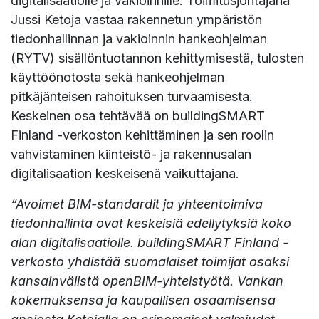
digitalisaatiolle ja vakioinnille. Toimitusjohtajana
Jussi Ketoja vastaa rakennetun ympäristön
tiedonhallinnan ja vakioinnin hankeohjelman
(RYTV) sisällöntuotannon kehittymisestä, tulosten
käyttöönotosta sekä hankeohjelman
pitkäjänteisen rahoituksen turvaamisesta.
Keskeinen osa tehtävää on buildingSMART
Finland -verkoston kehittäminen ja sen roolin
vahvistaminen kiinteistö- ja rakennusalan
digitalisaation keskeisenä vaikuttajana.
“Avoimet BIM-standardit ja yhteentoimiva
tiedonhallinta ovat keskeisiä edellytyksiä koko
alan digitalisaatiolle. buildingSMART Finland -
verkosto yhdistää suomalaiset toimijat osaksi
kansainvälistä openBIM-yhteistyötä. Vankan
kokemuksensa ja kaupallisen osaamisensa