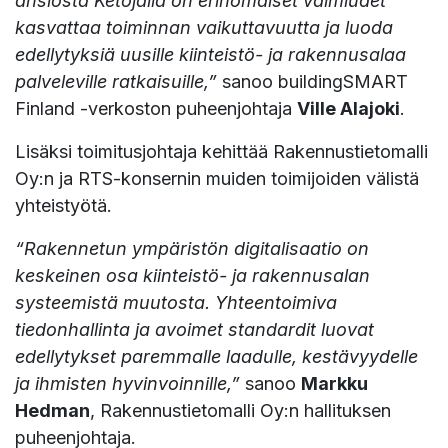
ansiosta Ketojalla on erinomaiset valmiudet
kasvattaa toiminnan vaikuttavuutta ja luoda
edellytyksiä uusille kiinteistö- ja rakennusalaa
palveleville ratkaisuille,”
sanoo buildingSMART
Finland -verkoston puheenjohtaja
Ville Alajoki
.
Lisäksi toimitusjohtaja kehittää Rakennustietomalli
Oy:n ja RTS-konsernin muiden toimijoiden välistä
yhteistyötä.
“Rakennetun ympäristön digitalisaatio on
keskeinen osa kiinteistö- ja rakennusalan
systeemistä muutosta. Yhteentoimiva
tiedonhallinta ja avoimet standardit luovat
edellytykset paremmalle laadulle, kestävyydelle
ja ihmisten hyvinvoinnille,”
sanoo
Markku
Hedman
, Rakennustietomalli Oy:n hallituksen
puheenjohtaja.