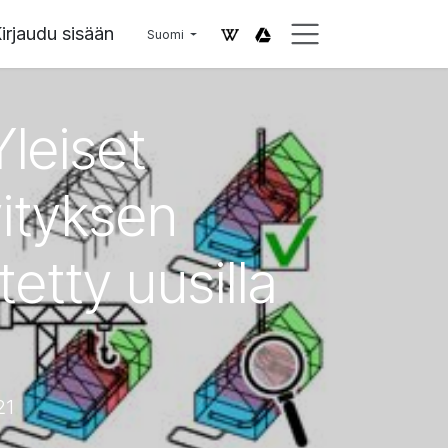
irjaudu sisään
Suomi
leiset
vityksen
etty uusilla
21