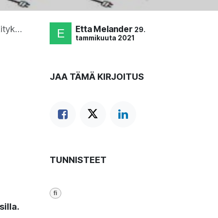
uksilla
Etta Melander
29.
tammikuuta 2021
JAA TÄMÄ KIRJOITUS
TUNNISTEET
fi
illa.