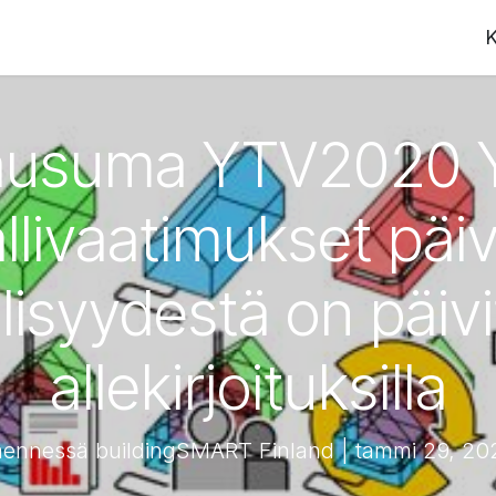
K
lausuma YTV2020 Y
llivaatimukset päi
lisyydestä on päivit
allekirjoituksilla
ennessä buildingSMART Finland | tammi 29, 20