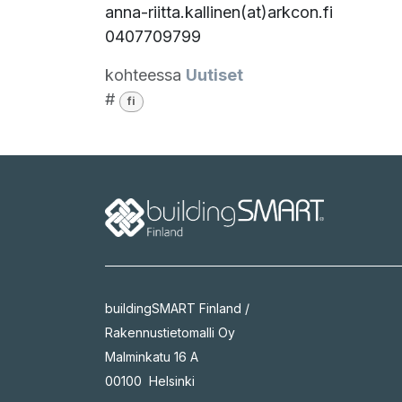
anna-riitta.kallinen(at)arkcon.fi
0407709799
kohteessa
Uutiset
#
fi
buildingSMART Finland /
Rakennustietomalli Oy
Malminkatu 16 A
00100 Helsinki