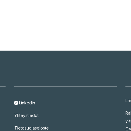
La
Linkedin
Ra
Yhteystiedot
y-
Tietosuojaseloste
OV