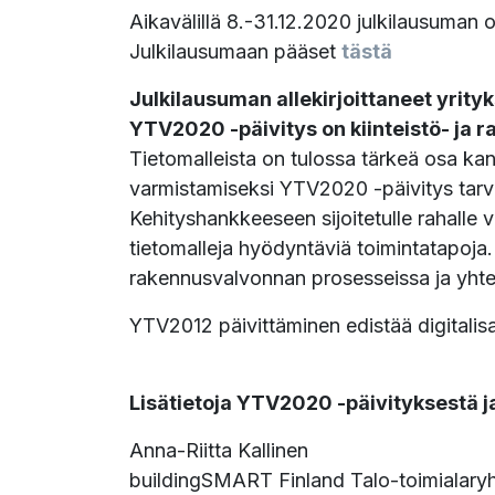
Aikavälillä 8.-31.12.2020 julkilausuman on
Julkilausumaan pääset
tästä
Julkilausuman allekirjoittaneet yrityks
YTV2020 -päivitys on kiinteistö- ja r
Tietomalleista on tulossa tärkeä osa kans
varmistamiseksi YTV2020 -päivitys tarvit
Kehityshankkeeseen sijoitetulle rahalle 
tietomalleja hyödyntäviä toimintatapoja
rakennusvalvonnan prosesseissa ja yhteis
YTV2012 päivittäminen edistää digitalisa
Lisätietoja YTV2020 -päivityksestä j
Anna-Riitta Kallinen
buildingSMART Finland Talo-toimialary