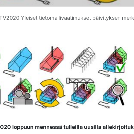
et tietomallivaatimukset päivityksen merkityksellisyydestä on päivitetty uusilla allekirjoit
20 loppuun mennessä tulleilla uusilla allekirjoituks