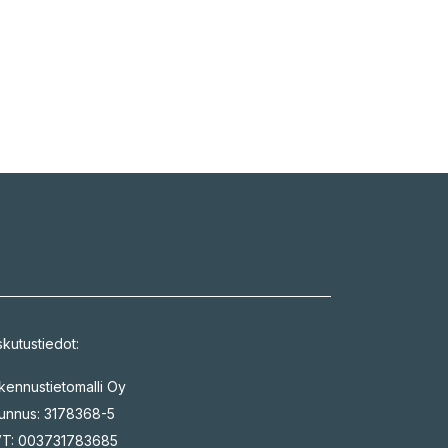
skutustiedot:
kennustietomalli Oy
tunnus: 3178368-5
T: 003731783685