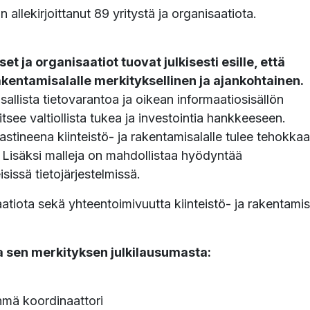
 allekirjoittanut 89 yritystä ja organisaatiota.
et ja organisaatiot tuovat julkisesti esille, että
akentamisalalle merkityksellinen ja ajankohtainen.
allista tietovarantoa ja oikean informaatiosisällön
see valtiollista tukea ja investointia hankkeeseen.
vastineena kiinteistö- ja rakentamisalalle tulee tehokka
. Lisäksi malleja on mahdollistaa hyödyntää
issä tietojärjestelmissä.
atiota sekä yhteentoimivuutta kiinteistö- ja rakentamisa
a sen merkityksen julkilausumasta:
hmä koordinaattori