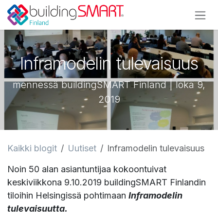
Siirry sisältöön
Inframodelin tulevaisuus
mennessä buildingSMART Finland | loka 9,
2019
Kaikki blogit
Uutiset
Inframodelin tulevaisuus
Noin 50 alan asiantuntijaa kokoontuivat
keskiviikkona 9.10.2019 buildingSMART Finlandin
tiloihin Helsingissä pohtimaan
Inframodelin
tulevaisuutta.