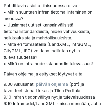
Pohdittavia asioita tilaisuudessa olivat:
• Mihin suuntaan infran tietomallintaminen on
menossa?
• Uusimmat uutiset kansainvälisistä
tietomallistandardeista, niiden vahvuuksista,
heikkouksista ja mahdollisuuksista.
• Mitä eri formaateilla (LandXML, InfraGML,
CityGML, IFC) voidaan mallintaa nyt ja
tulevaisuudessa?
• Mikä on Inframodel-standardin tulevaisuus?
Päivän ohjelma ja esitykset löytyvät alta:
9.00 Alkusanat,
päivän ohjelma
(pdf) ja
tavoitteet, Juha Liukas ja Tiina Perttula
9.10 Infran tiedonvälitys nyt ja tulevaisuudessa
9:10 Inframodel/LandXML -missä mennään, Juha