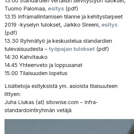
13:00 Standardien vertailun selvitystyön tulokset,
Tuomo Palomaa,
esitys
(pdf)
13.15 Inframallintamisen tilanne ja kehitystarpeet
2019 -kyselyn tulokset, Jarkko Sireeni,
esitys
(pdf)
13.30 Ryhmätyö ja keskustelua standardien
tulevaisuudesta –
työpajan tulokset
(pdf)
14:30 Kahvitauko
14.45 Yhteenveto ja loppusanat
15.00 Tilaisuuden lopetus
Lisätietoja esityksistä ym. asioista tilaisuuteen
littyen:
Juha Liukas (at) sitowise.com – Infra-
standardointiryhmän vetäjä