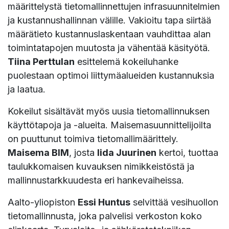
määrittelystä tietomallinnettujen infrasuunnitelmien
ja kustannushallinnan välille. Vakioitu tapa siirtää
määrätieto kustannuslaskentaan vauhdittaa alan
toimintatapojen muutosta ja vähentää käsityötä.
Tiina Perttulan
esittelemä kokeiluhanke
puolestaan optimoi liittymäalueiden kustannuksia
ja laatua.
Kokeilut sisältävät myös uusia tietomallinnuksen
käyttötapoja ja -alueita. Maisemasuunnittelijoilta
on puuttunut toimiva tietomallimäärittely.
Maisema BIM
, josta
Iida Juurinen
kertoi, tuottaa
taulukkomaisen kuvauksen nimikkeistöstä ja
mallinnustarkkuudesta eri hankevaiheissa.
Aalto-yliopiston
Essi Huntus
selvittää vesihuollon
tietomallinnusta, joka palvelisi verkoston koko