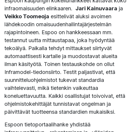
Espoon kaupungin kokeiluhankkeet kattavat koko
infraomaisuuden elinkaaren.
Jari Kainuvaara
ja
Veikko Toomeoja
esittelivät aluksi avoimen
lähdekoodin omaisuudenhallintajärjestelmän
rajapintoineen. Espoo on hankkeessaan mm.
testannut uutta mittaustapaa, joka hyödyntää
tekoälyä. Paikalla tehdyt mittaukset siirtyvät
automaattisesti kartalle ja muodostavat alueita
ilman käsityötä. Toinen testauskohde on ollut
Inframodel-tiedonsiirto. Testit paljastivat, että
suunnitteluohjelmistot tukevat standardia
vaihtelevasti, mikä tietenkin vaikeuttaa
koneluettavuutta. Kaikki osallistujat toivoivat, että
ohjelmistokehittäjät tunnistavat ongelman ja
päivittävät tuotteensa standardien mukaisiksi.
Espoon tietoportaalihanke yhdistää