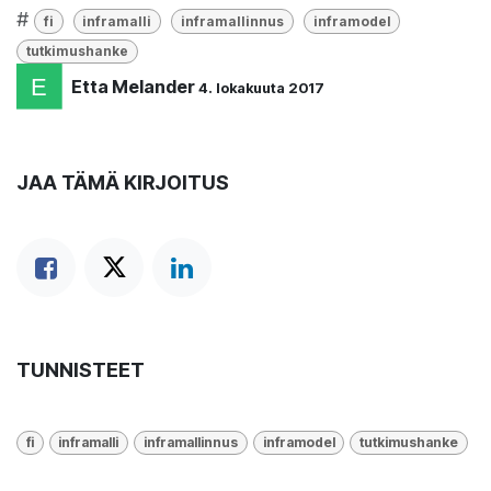
#
fi
inframalli
inframallinnus
inframodel
tutkimushanke
Etta Melander
4. lokakuuta 2017
JAA TÄMÄ KIRJOITUS
TUNNISTEET
fi
inframalli
inframallinnus
inframodel
tutkimushanke