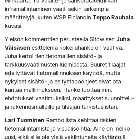
elinkaarta. Turvalaite- ja sähköratatekniikan
inframallintaminen vaatii sekin tarkempia
määrittelyjä, kuten WSP Finlandin
Teppo Rauhala
kuvasi.
Yleisön kommenttien perusteella Sitowisen
Juha
Väisäsen
esittelemä kokeiluhanke on vaativa.
Juha kertoi tien tietomallien sisältö- ja
tarkkuusvaatimusten luomisesta. Suuret tilaajat
edellyttävät tietomallinnuksen käyttöä, mutta
nykyiset sisältö- ja esitystapaohjeet eivät ota
kantaa mallinnukseen. Hanke tuottaa mm.
ehdotukset vaatimuksiksi, määritykset suunnittelu-
ja rakennusmalleille ja tilaajan tarkistuslistan.
Lari Tuominen
Rambollista kehittää riskien
tietomallintamista ja visualisointia. Aihe on melko
uusi, eikä sille ole vielä vakiintuneita käytäntöjä