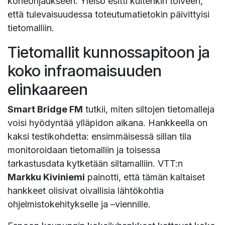
koneohjaukseen. Yleisö esitti kuitenkin toiveen,
että tulevaisuudessa toteutumatietokin päivittyisi
tietomalliin.
Tietomallit kunnossapitoon ja
koko infraomaisuuden
elinkaareen
Smart Bridge FM
tutkii, miten siltojen tietomalleja
voisi hyödyntää ylläpidon aikana. Hankkeella on
kaksi testikohdetta: ensimmäisessä sillan tila
monitoroidaan tietomalliin ja toisessa
tarkastusdata kytketään siltamalliin. VTT:n
Markku Kiviniemi
painotti, että tämän kaltaiset
hankkeet olisivat oivallisia lähtökohtia
ohjelmistokehitykselle ja –viennille.