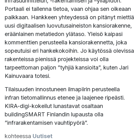
infrasuunnittelun, -rakentamisen ja –ylläpidon.
Portaali ei tallenna tietoa, vaan ohjaa sen oikeaan
paikkaan. Hankkeen yhteydessä on pitänyt miettiä
uusi digitaalisen luovutusaineiston kansiorakenne,
eräänlainen metatiedon ylätaso. Yleisö kaipasi
kommenttien perusteella kansiorakennetta, joka
sopeutuisi eri hankekokoihin. Jo käytössä olevissa
rakenteissa pienissä projekteissa voi olla
tarpeettoman paljon ”tyhjiä kansioita”, kuten Jari
Kainuvaara totesi.
Tilaisuuden innostuneen ilmapiirin perusteella
infran tietomallinnus etenee ja laajenee ripeästi.
KIRA-digi-kokeilut lunastavat osaltaan
buildingSMART Finlandin lupausta olla
”infrarakentamisen vauhtipyörä”.
kohteessa
Uutiset