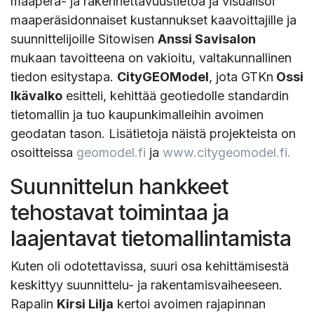
maaperä- ja rakennettavuustietoa ja visualisoi
maaperäsidonnaiset kustannukset kaavoittajille ja
suunnittelijoille Sitowisen
Anssi Savisalon
mukaan tavoitteena on vakioitu, valtakunnallinen
tiedon esitystapa.
CityGEOModel
, jota GTKn
Ossi
Ikävalko
esitteli, kehittää geotiedolle standardin
tietomallin ja tuo kaupunkimalleihin avoimen
geodatan tason. Lisätietoja näistä projekteista on
osoitteissa
geomodel.fi
ja
www.citygeomodel.fi.
Suunnittelun hankkeet
tehostavat toimintaa ja
laajentavat tietomallintamista
Kuten oli odotettavissa, suuri osa kehittämisestä
keskittyy suunnittelu- ja rakentamisvaiheeseen.
Rapalin
Kirsi Lilja
kertoi avoimen rajapinnan