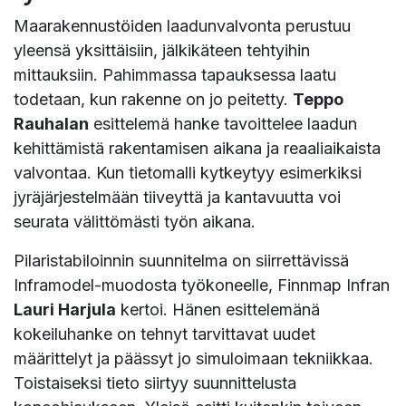
Maarakennustöiden laadunvalvonta perustuu
yleensä yksittäisiin, jälkikäteen tehtyihin
mittauksiin. Pahimmassa tapauksessa laatu
todetaan, kun rakenne on jo peitetty.
Teppo
Rauhalan
esittelemä hanke tavoittelee laadun
kehittämistä rakentamisen aikana ja reaaliaikaista
valvontaa. Kun tietomalli kytkeytyy esimerkiksi
jyräjärjestelmään tiiveyttä ja kantavuutta voi
seurata välittömästi työn aikana.
Pilaristabiloinnin suunnitelma on siirrettävissä
Inframodel-muodosta työkoneelle, Finnmap Infran
Lauri Harjula
kertoi. Hänen esittelemänä
kokeiluhanke on tehnyt tarvittavat uudet
määrittelyt ja päässyt jo simuloimaan tekniikkaa.
Toistaiseksi tieto siirtyy suunnittelusta