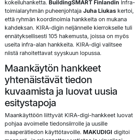
kokeiluhanketta.
BuildingSMART Finlandin
Infra-
toimialaryhmän puheenjohtaja
Juha Liukas
kertoi,
että ryhmän koordinoimia hankkeita on mukana
kahdeksan. KIRA-digin neljännelle kierrokselle tuli
ennätyksellisesti 105 hakemusta, joissa on myös
useita infra-alan hankkeita. KIRA-digi valitsee
niistä rahoitettavat syyskuun lopussa.
Maankäytön hankkeet
yhtenäistävät tiedon
kuvaamista ja luovat uusia
esitystapoja
Maankäyttöön liittyvät KIRA-digi-hankkeet luovat
pohjaa avoimelle tiedonsiirrolle ja uusille
maaperätiedon käyttötavoille.
MAKUDIGI
digitoi