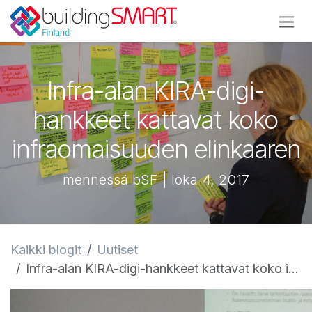
Siirry sisältöön
Infra-alan KIRA-digi-
hankkeet kattavat koko
infraomaisuuden elinkaaren
mennessä bSF | loka 4, 2017
Kaikki blogit
Uutiset
Infra-alan KIRA-digi-hankkeet kattavat koko infraomaisuuden elinkaaren