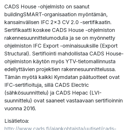
CADS House -ohjelmisto on saanut
buildingSMART-organisaation myöntämän,
kansainvälisen IFC 2×3 CV 2.0 -sertifikaatin.
Sertifikaatti koskee CADS House -ohjelmiston
rakennesuunnittelumodulia ja se on myönnetty
ohjelmiston IFC Export -ominaisuuksille (Export
Structural). Sertifiointi mahdollistaa CADS House-
ohjelmiston käytön myös YTV-tietomallinnusta
edellyttävien projektien rakennesuunnittelussa.
Tämän myötä kaikki Kymdatan päätuotteet ovat
IFC-sertifioituja, sillä CADS Electric
(sähkösuunnittelu) ja CADS Hepac (LVI-
suunnittelu) ovat saaneet vastaavaan sertifioinnin
vuonna 2016.
Lisätietoa:
http://www.cads.fi/ajankohtaista/uutiset/cads-