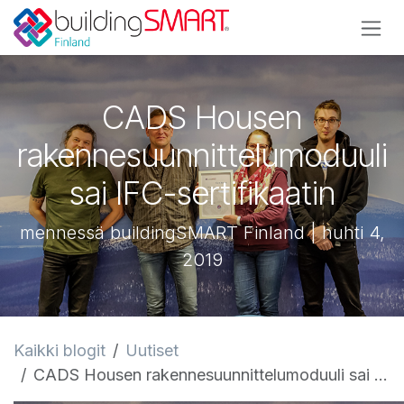
Siirry sisältöön
CADS Housen
rakennesuunnittelumoduuli
sai IFC-sertifikaatin
mennessä buildingSMART Finland | huhti 4,
2019
Kaikki blogit
Uutiset
CADS Housen rakennesuunnittelumoduuli sai IFC-sertifikaatin