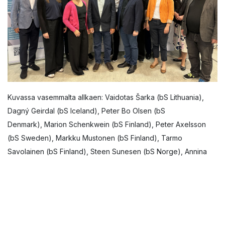
Kuvassa vasemmalta allkaen: Vaidotas Šarka (bS Lithuania),
Dagný Geirdal (bS Iceland), Peter Bo Olsen (bS
Denmark), Marion Schenkwein (bS Finland), Peter Axelsson
(bS Sweden), Markku Mustonen (bS Finland), Tarmo
Savolainen (bS Finland), Steen Sunesen (bS Norge), Annina
Lehikoinen (bS Finland), Timo Lehtoviita (bS Finland), Tiina
Perttula (bS Finland), Susanne Nellemann Ek (bS Sweden),
Janne Rinta-Mänty (bS Finland)
Pohjoismainen yhteistyö