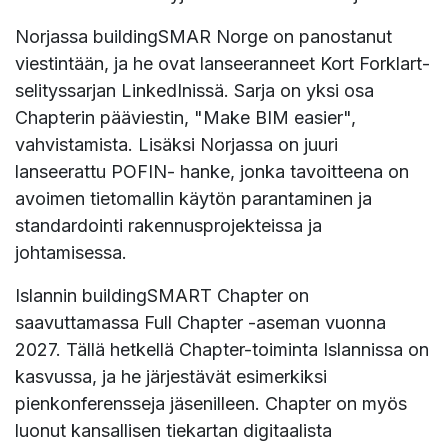
Norjassa buildingSMAR Norge on panostanut
viestintään, ja he ovat lanseeranneet Kort Forklart-
selityssarjan LinkedInissä. Sarja on yksi osa
Chapterin pääviestin, "Make BIM easier",
vahvistamista. Lisäksi Norjassa on juuri
lanseerattu POFIN- hanke, jonka tavoitteena on
avoimen tietomallin käytön parantaminen ja
standardointi rakennusprojekteissa ja
johtamisessa.
Islannin buildingSMART Chapter on
saavuttamassa Full Chapter -aseman vuonna
2027. Tällä hetkellä Chapter-toiminta Islannissa on
kasvussa, ja he järjestävät esimerkiksi
pienkonferensseja jäsenilleen. Chapter on myös
luonut kansallisen tiekartan digitaalista