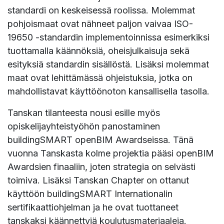
standardi on keskeisessä roolissa. Molemmat
pohjoismaat ovat nähneet paljon vaivaa ISO-
19650 -standardin implementoinnissa esimerkiksi
tuottamalla käännöksiä, oheisjulkaisuja sekä
esityksiä standardin sisällöstä. Lisäksi molemmat
maat ovat lehittämässä ohjeistuksia, jotka on
mahdollistavat käyttöönoton kansallisella tasolla.
Tanskan tilanteesta nousi esille myös
opiskelijayhteistyöhön panostaminen
buildingSMART openBIM Awardseissa. Tänä
vuonna Tanskasta kolme projektia pääsi openBIM
Awardsien finaaliin, joten strategia on selvästi
toimiva. Lisäksi Tanskan Chapter on ottanut
käyttöön buildingSMART Internationalin
sertifikaattiohjelman ja he ovat tuottaneet
tanskaksi käännettyjä koulutusmateriaaleja.