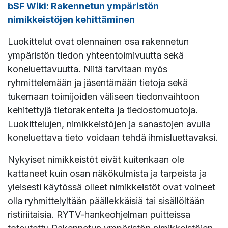
bSF Wiki: Rakennetun ympäristön
nimikkeistöjen kehittäminen
Luokittelut ovat olennainen osa rakennetun
ympäristön tiedon yhteentoimivuutta sekä
koneluettavuutta. Niitä tarvitaan myös
ryhmittelemään ja jäsentämään tietoja sekä
tukemaan toimijoiden väliseen tiedonvaihtoon
kehitettyjä tietorakenteita ja tiedostomuotoja.
Luokittelujen, nimikkeistöjen ja sanastojen avulla
koneluettava tieto voidaan tehdä ihmisluettavaksi.
Nykyiset nimikkeistöt eivät kuitenkaan ole
kattaneet kuin osan näkökulmista ja tarpeista ja
yleisesti käytössä olleet nimikkeistöt ovat voineet
olla ryhmittelyltään päällekkäisiä tai sisällöltään
ristiriitaisia. RYTV-hankeohjelman puitteissa