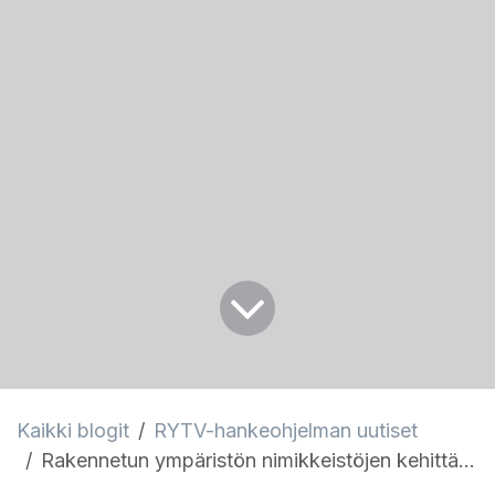
Kaikki blogit
RYTV-hankeohjelman uutiset
Rakennetun ympäristön nimikkeistöjen kehittäminen -projektin tulokset julkaistu bSF Wikissä