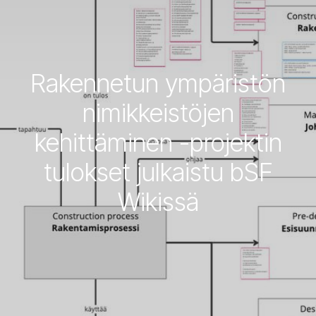
Rakennetun ympäristön
nimikkeistöjen
kehittäminen -projektin
tulokset julkaistu bSF
Wikissä