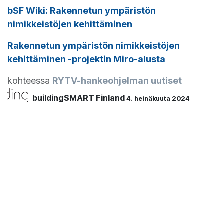
bSF Wiki: Rakennetun ympäristön
nimikkeistöjen kehittäminen
Rakennetun ympäristön nimikkeistöjen
kehittäminen -projektin Miro-alusta
kohteessa
RYTV-hankeohjelman uutiset
buildingSMART Finland
4. heinäkuuta 2024
JAA TÄMÄ KIRJOITUS