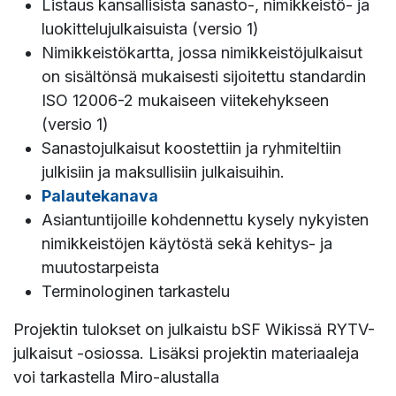
Listaus kansallisista sanasto-, nimikkeistö- ja
luokittelujulkaisuista (versio 1)
Nimikkeistökartta, jossa nimikkeistöjulkaisut
on sisältönsä mukaisesti sijoitettu standardin
ISO 12006-2 mukaiseen viitekehykseen
(versio 1)
Sanastojulkaisut koostettiin ja ryhmiteltiin
julkisiin ja maksullisiin julkaisuihin.
Palautekanava
Asiantuntijoille kohdennettu kysely nykyisten
nimikkeistöjen käytöstä sekä kehitys- ja
muutostarpeista
Terminologinen tarkastelu
Projektin tulokset on julkaistu bSF Wikissä RYTV-
julkaisut -osiossa. Lisäksi projektin materiaaleja
voi tarkastella Miro-alustalla