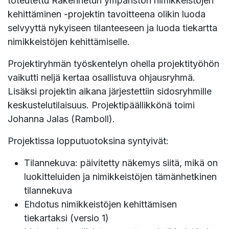
toteutettu Rakennetun ympäristön nimikkeistöjen
kehittäminen -projektin tavoitteena olikin luoda
selvyyttä nykyiseen tilanteeseen ja luoda tiekartta
nimikkeistöjen kehittämiselle.
Projektiryhmän työskentelyn ohella projektityöhön
vaikutti neljä kertaa osallistuva ohjausryhmä.
Lisäksi projektin aikana järjestettiin sidosryhmille
keskustelutilaisuus. Projektipäällikkönä toimi
Johanna Jalas (Ramboll).
Projektissa lopputuotoksina syntyivät:
Tilannekuva: päivitetty näkemys siitä, mikä on
luokitteluiden ja nimikkeistöjen tämänhetkinen
tilannekuva
Ehdotus nimikkeistöjen kehittämisen
tiekartaksi (versio 1)