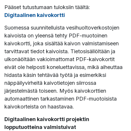
Pääset tutustumaan tuloksiin täältä:
Digitaalinen kaivokortti
Suomessa suunnitelluista vesihuoltoverkostojen
kaivoista on yleensä tehty PDF-muotoinen
kaivokortti, joka sisältää kaivon valmistamiseen
tarvittavat tiedot kaivoista. Tietosisällöltään ja
ulkonäöltään vakioimattomat PDF-kaivokortit
eivät ole helposti koneluettavissa, mikä aiheuttaa
hidasta käsin tehtävää työtä ja esimerkiksi
näppäilyvirheitä kaivotietojen siirrossa
järjestelmästä toiseen. Myös kaivokorttien
automaattinen tarkastaminen PDF-muotoisista
kaivokorteista on haastavaa.
Digitaalinen kaivokortti projektin
lopputuotteina valmistuivat