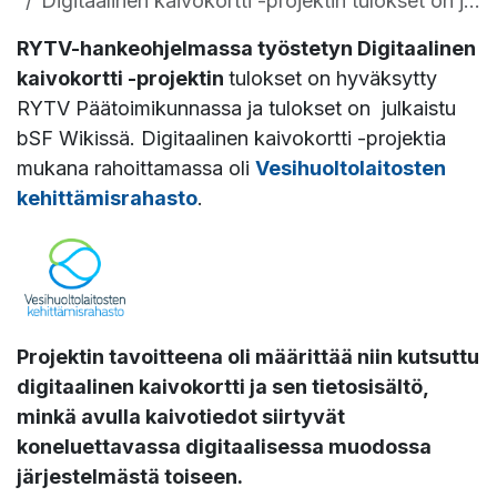
Digitaalinen kaivokortti -projektin tulokset on julkaistu!
RYTV-hankeohjelmassa työstetyn Digitaalinen
kaivokortti -projektin
tulokset on hyväksytty
RYTV Päätoimikunnassa ja tulokset on julkaistu
bSF Wikissä. Digitaalinen kaivokortti -projektia
mukana rahoittamassa oli
Vesihuoltolaitosten
kehittämisrahasto
.
Projektin tavoitteena oli määrittää niin kutsuttu
digitaalinen kaivokortti ja sen tietosisältö,
minkä avulla kaivotiedot siirtyvät
koneluettavassa digitaalisessa muodossa
järjestelmästä toiseen.