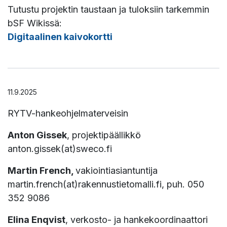
Tutustu projektin taustaan ja tuloksiin tarkemmin
bSF Wikissä:
Digitaalinen kaivokortti
11.9.2025
RYTV-hankeohjelmaterveisin
Anton Gissek
, projektipäällikkö
anton.gissek(at)sweco.fi
Martin French,
vakiointiasiantuntija
martin.french(at)rakennustietomalli.fi, puh. 050
352 9086
Elina Enqvist
, verkosto- ja hankekoordinaattori