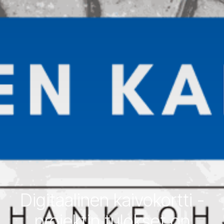
Digitaalinen kaivokortti -
projektin tulokset on