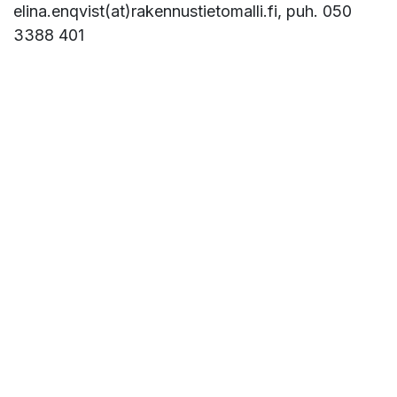
elina.enqvist(at)rakennustietomalli.fi, puh. 050
3388 401